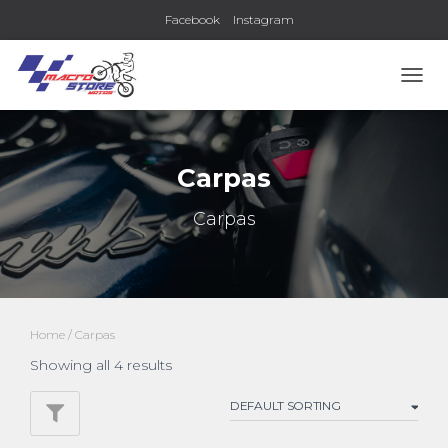
Facebook
Instagram
TOGG
NAVI
Carpas
Carpas
Home
/ Carpas
Showing all 4 results