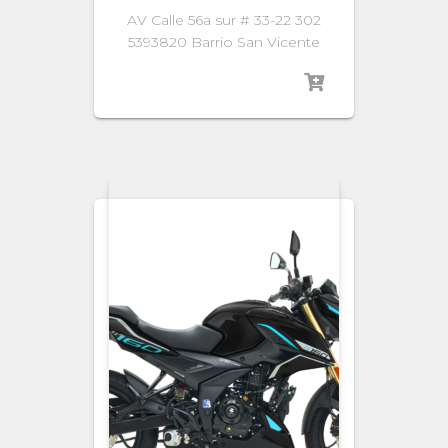
AV Calle 56a sur # 33-22 302
5393820 Barrio San Vicente