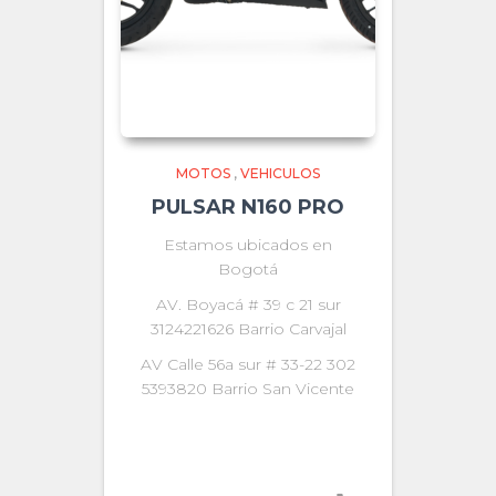
MOTOS
,
VEHICULOS
PULSAR N160 PRO
Estamos ubicados en
Bogotá
AV. Boyacá # 39 c 21 sur
3124221626 Barrio Carvajal
AV Calle 56a sur # 33-22 302
5393820 Barrio San Vicente