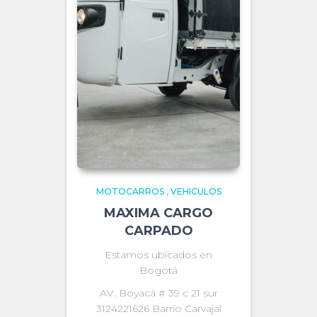
MOTOCARROS
,
VEHICULOS
MAXIMA CARGO
CARPADO
Estamos ubicados en
Bogotá
AV. Boyacá # 39 c 21 sur
3124221626 Barrio Carvajal