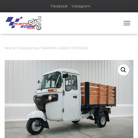
Facebook
Instagram
T
O
G
G
Home
/
Motocarros
/ MAXIMA CARGO ESTACAS
L
E
N
A
V
I
G
A
T
I
O
N