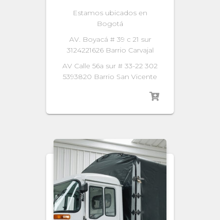
Estamos ubicados en
Bogotá
AV. Boyacá # 39 c 21 sur
3124221626 Barrio Carvajal
AV Calle 56a sur # 33-22 302
5393820 Barrio San Vicente