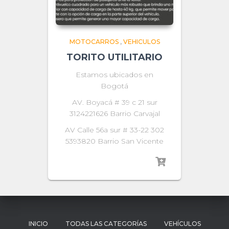
MOTOCARROS
,
VEHICULOS
TORITO UTILITARIO
Estamos ubicados en
Bogotá
AV. Boyacá # 39 c 21 sur
3124221626 Barrio Carvajal
AV Calle 56a sur # 33-22 302
5393820 Barrio San Vicente
INICIO
TODAS LAS CATEGORÍAS
VEHÍCULOS