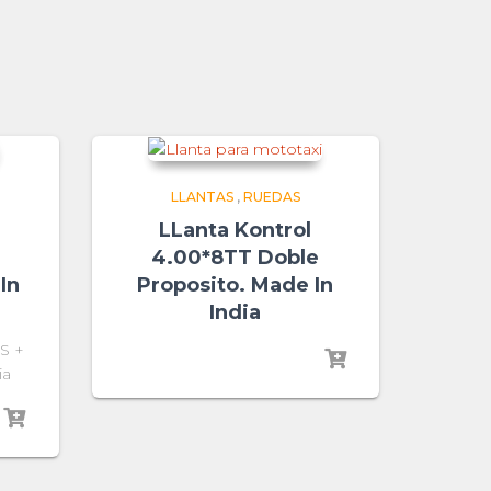
LLANTAS
,
RUEDAS
LLanta Kontrol
4.00*8TT Doble
In
Proposito. Made In
India
AS +
ia