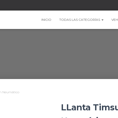
INICIO
TODAS LAS CATEGORÍAS
VEH
in Neumático
LLanta Timsu