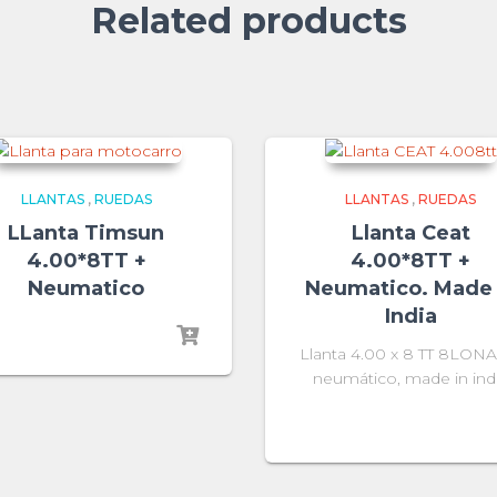
Related products
LLANTAS
,
RUEDAS
LLANTAS
,
RUEDAS
LLanta Timsun
Llanta Ceat
4.00*8TT +
4.00*8TT +
Neumatico
Neumatico. Made 
India
Llanta 4.00 x 8 TT 8LON
neumático, made in ind