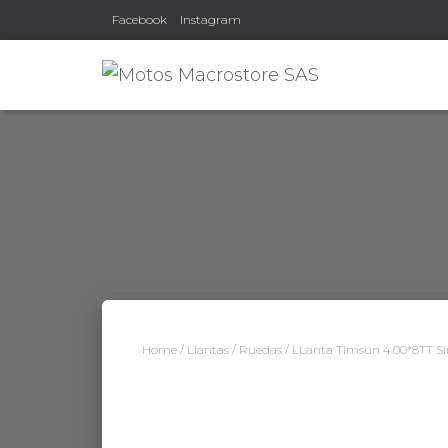
Facebook
Instagram
Home
/
Llantas
/
Ruedas
/ LLanta Timsun 4.00*8TT S